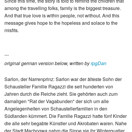
Since this time, the story is told to remind the children that
among the travelling folks, family is the biggest treasure.
And that true love is within people, not without. And this
message gives hope to the hopeless and solace to the
misfits.
---
original german version below, written by
rpgDan
Sarlon, der Narrenprinz: Sarlon war der älteste Sohn der
Schausteller Familie Ragazzi die seit hunderten von
Jahren durch die Reiche zieht. Sie gehörten auch zum
damaligen "Rat der Vagabunden" der sich um alle
Angelegenheiten von Schaustellerfamilien in den
Südlanden kümmert. Die Familie Ragazzi hatte fünf Kinder
die alle sehr begabte Künstler und Akrobaten waren. Nahe
der Stadt Machogwa nahm die Sippe sie ihr Winterquatier