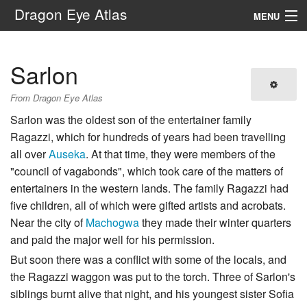
Dragon Eye Atlas
MENU
Navigation
Sarlon
Search
From Dragon Eye Atlas
Sarlon was the oldest son of the entertainer family
Ragazzi, which for hundreds of years had been travelling
all over
Auseka
. At that time, they were members of the
"council of vagabonds", which took care of the matters of
entertainers in the western lands. The family Ragazzi had
five children, all of which were gifted artists and acrobats.
Near the city of
Machogwa
they made their winter quarters
and paid the major well for his permission.
But soon there was a conflict with some of the locals, and
the Ragazzi waggon was put to the torch. Three of Sarlon's
siblings burnt alive that night, and his youngest sister Sofia